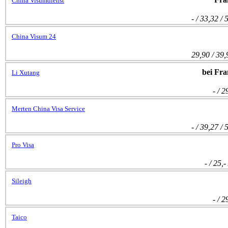
China Visumdienst
- / 33,32 / 
China Visum 24
29,90 / 39,9
bei Fra
Li Xutang
- / 2
Merten China Visa Service
- / 39,27 / 
Pro Visa
- / 25,-
Sileigh
- / 2
Taico